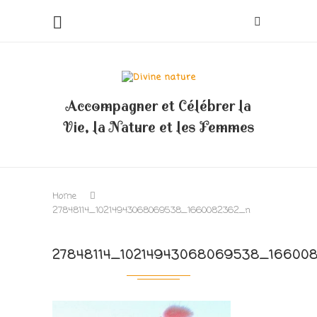
Accompagner et Célébrer la
Vie, la Nature et les Femmes
Home
27848114_10214943068069538_1660082362_n
27848114_10214943068069538_16600