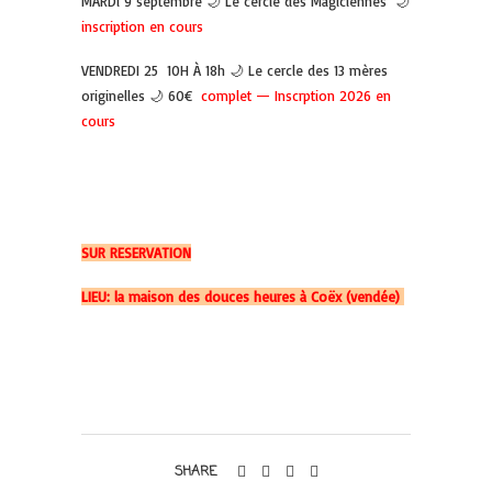
MARDi 9 septembre 🌙 Le cercle des Magiciennes 🌙
inscription en cours
VENDREDI 25 10H À 18h 🌙 Le cercle des 13 mères
originelles 🌙 60€
complet — Inscrption 2026 en
cours
SUR RESERVATION
LIEU: la maison des douces heures à Coëx (vendée)
SHARE