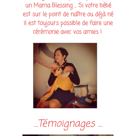
un Mama Blessing … Si votre bébé
est sur le point de naître ou déjà né
il est toujours possible de faire une
cérémonie avec vos amies !
…Témoignages …