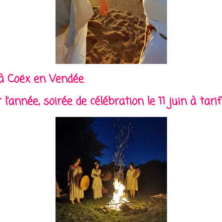
à Coëx en Vendée
’année, soirée de célébration le 11 juin à tarif