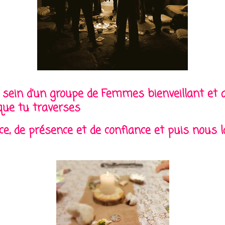
u sein d’un groupe de Femmes bienveillant et
que tu traverses
e, de présence et de confiance et puis nous l