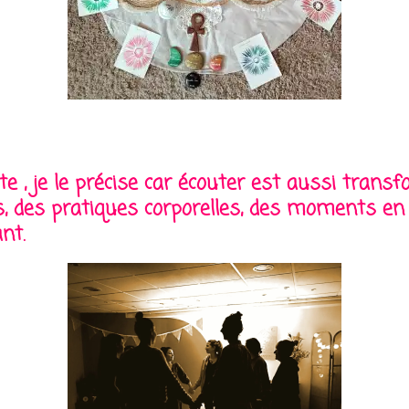
te , je le précise car écouter est aussi trans
ls, des pratiques corporelles, des moments en 
nt.