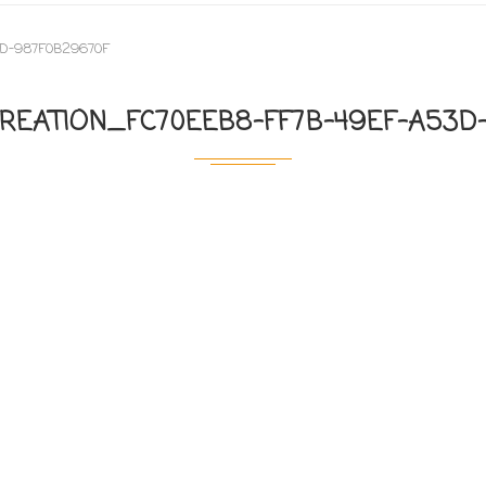
3D-987F0B29670F
EATION_FC70EEB8-FF7B-49EF-A53D