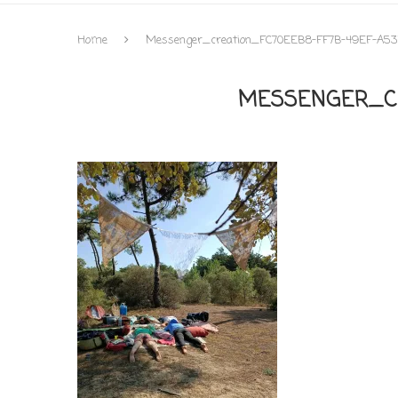
Home
Messenger_creation_FC70EEB8-FF7B-49EF-A5
MESSENGER_CR