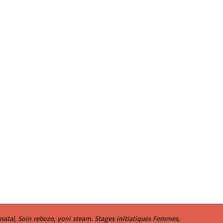
tal, Soin rebozo, yoni steam. Stages initiatiques Femmes,