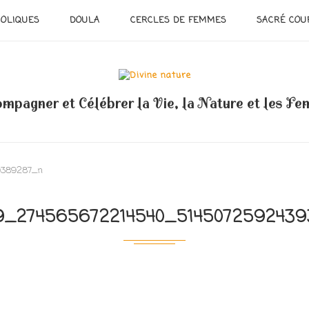
OLIQUES
DOULA
CERCLES DE FEMMES
SACRÉ COU
mpagner et Célébrer la Vie, la Nature et les F
9389287_n
9_274565672214540_514507259243