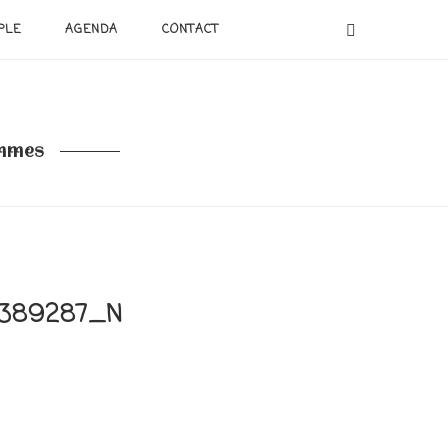
PLE
AGENDA
CONTACT
emmes
9389287_N