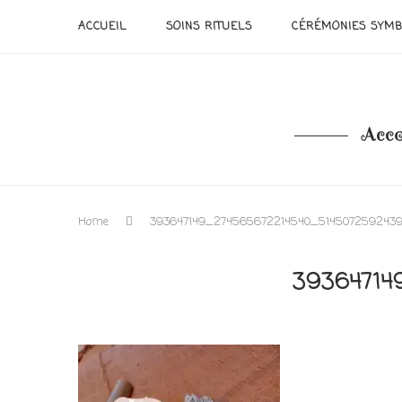
ACCUEIL
SOINS RITUELS
CÉRÉMONIES SYMB
Acco
Home
393647149_274565672214540_514507259243
39364714