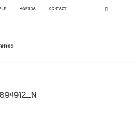
PLE
AGENDA
CONTACT
emmes
9894912_N