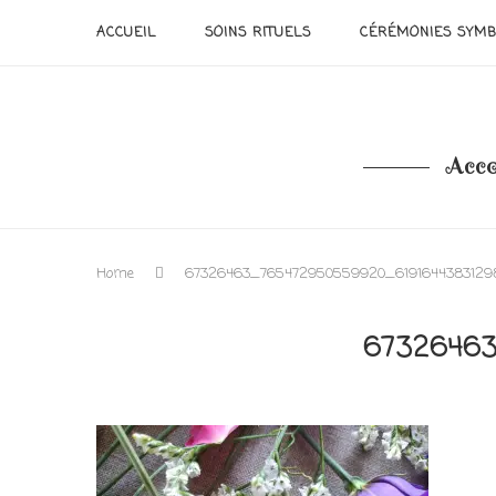
ACCUEIL
SOINS RITUELS
CÉRÉMONIES SYMB
Acco
Home
67326463_765472950559920_6191644383129
67326463