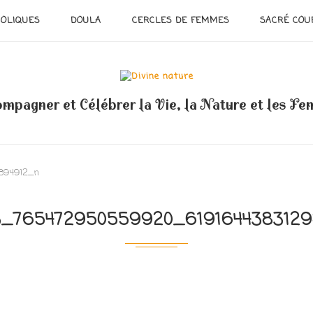
OLIQUES
DOULA
CERCLES DE FEMMES
SACRÉ COU
mpagner et Célébrer la Vie, la Nature et les F
894912_n
_765472950559920_619164438312