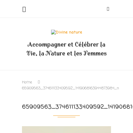
Accompagner et Célébrer la
Vie, la Nature et les Femmes
Home
65909563_374611133409592_1419068163944873984_n
65909563_374611133409592_1419068