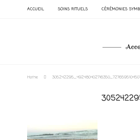
ACCUEIL
SOINS RITUELS
CÉRÉMONIES SYMB
Acco
Home
305242295_492480402716350_727659510450
30524229