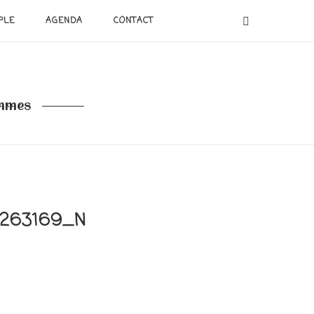
PLE
AGENDA
CONTACT
emmes
7263169_N