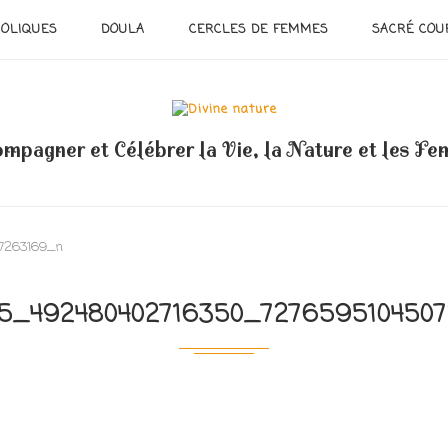
OLIQUES
DOULA
CERCLES DE FEMMES
SACRÉ COU
mpagner et Célébrer la Vie, la Nature et les F
7263169_n
5_492480402716350_727659510450