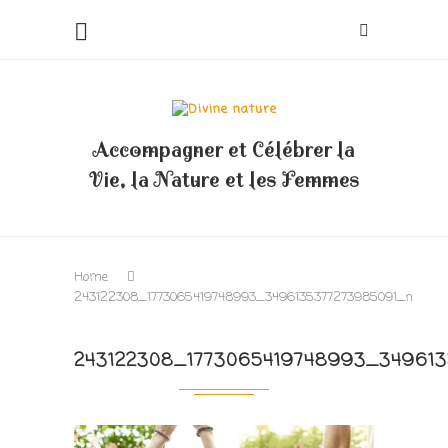
Accompagner et Célébrer la
Vie, la Nature et les Femmes
Home
243122308_1773065419748993_3496135377273985091_n
243122308_1773065419748993_34961