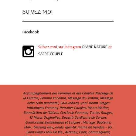
SUIVEZ MOI
Facebook
Suivez moi sur Instagram
DIVINE NATURE
et
SACRE COUPLE
Accompagnement des Femmes et des Couples. Massage de
la Femme, Femme enceinte, Massage de l'enfant, Massage
bebe. Soin postnatal, Soin rebozo, yoni steam. Stages
initiatiques Femmes, Retraites Couples. Moon Mother,
Benediction de l'Utérus. Cercle de Femmes, Tentes Rouges,
13 Meres Originelles, Devenir Gardienne de Cercles.
Ceremonies Symboliques et Laiques . Mariage, Bapteme,
EVJF , blessing way, doula. quantik mama en Vendee - 85.
Saint Gilles Croix De Vie , Aizenay, Coex, Commequiers,