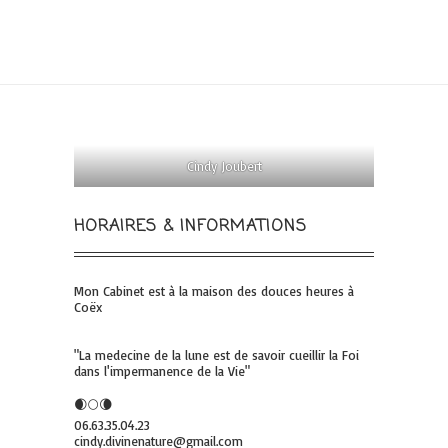
Cindy Joubert
HORAIRES & INFORMATIONS
Mon Cabinet est à la maison des douces heures à
Coëx
"La medecine de la lune est de savoir cueillir la Foi
dans l'impermanence de la Vie"
🌒🌕🌘
06.63.35.04.23
cindy.divinenature@gmail.com