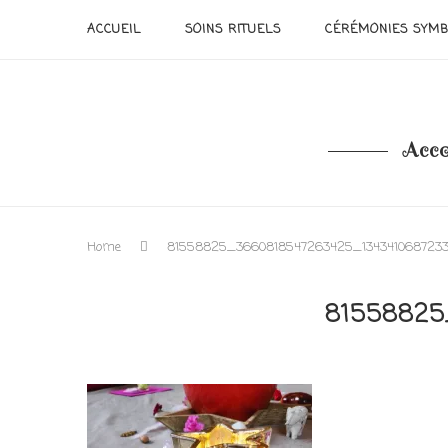
ACCUEIL
SOINS RITUELS
CÉRÉMONIES SYMB
Acco
Home
81558825_3660818547263425_134341068723
81558825