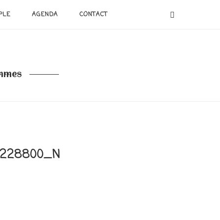
PLE
AGENDA
CONTACT
emmes
3228800_N