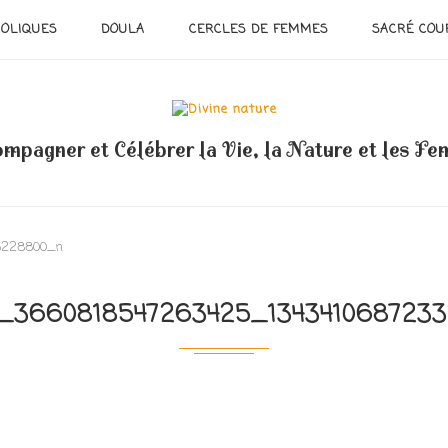
OLIQUES
DOULA
CERCLES DE FEMMES
SACRÉ COU
mpagner et Célébrer la Vie, la Nature et les F
3228800_n
_3660818547263425_134341068723