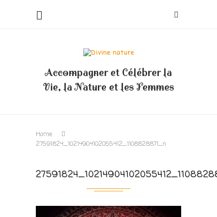
Accompagner et Célébrer la
Vie, la Nature et les Femmes
Home
27591824_10214904102055412_1108828871_n
27591824_10214904102055412_1108828